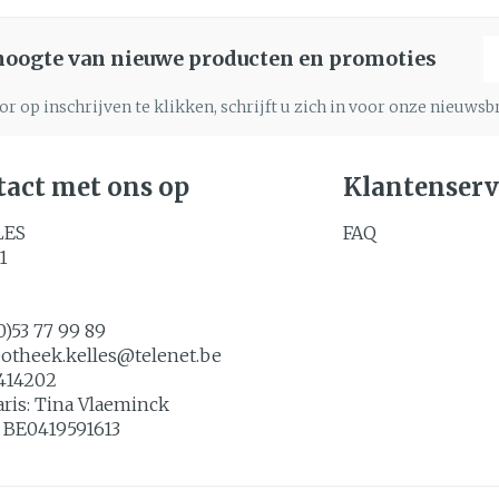
E
 hoogte van nieuwe producten en promoties
r op inschrijven te klikken, schrijft u zich in voor onze nieuws
act met ons op
Klantenserv
LES
FAQ
1
0)53 77 99 89
potheek.kelles@
telenet.be
414202
aris:
Tina Vlaeminck
:
BE0419591613