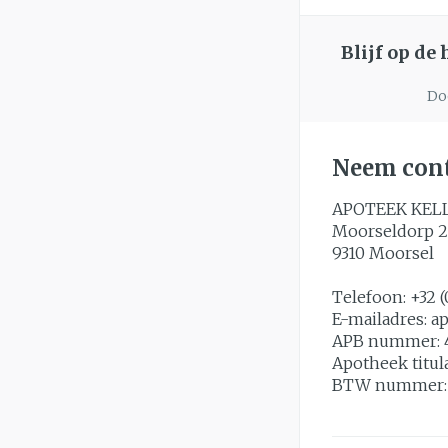
Blijf op de
Doo
Neem cont
APOTEEK KEL
Moorseldorp 2
9310
Moorsel
Telefoon:
+32 (
E-mailadres:
a
APB nummer:
Apotheek titul
BTW nummer