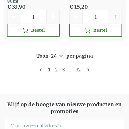
80ml
€ 33,90
€ 15,20
Aantal
Aantal
Bestel
Bestel
Toon
per pagina
Pagina's
U lees momenteel pagina
Pagina
Pagina
Pagina
1
2
3
...
32
Blijf op de hoogte van nieuwe producten en
promoties
E-mail adres