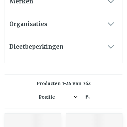
Merken
filter
Organisaties
filter
Dieetbeperkingen
filter
Producten
1
-
24
van
762
Sorteer op: