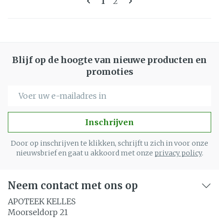
U lees momenteel pagina
Pagina
1
2
Blijf op de hoogte van nieuwe producten en
promoties
E-mail adres
Inschrijven
Door op inschrijven te klikken, schrijft u zich in voor onze
nieuwsbrief en gaat u akkoord met onze
privacy policy
.
Neem contact met ons op
APOTEEK KELLES
Moorseldorp 21