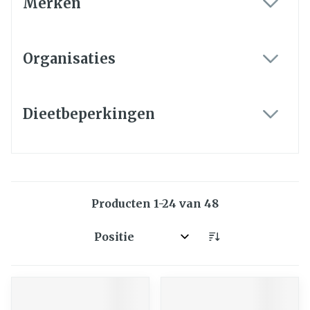
Merken
filter
Organisaties
filter
Dieetbeperkingen
filter
Producten
1
-
24
van
48
Sorteer op: