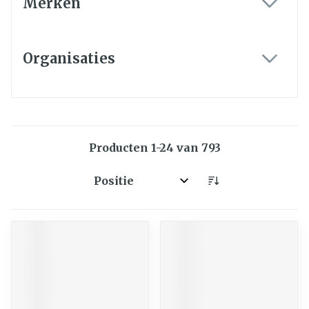
Merken
filter
Organisaties
filter
Producten
1
-
24
van
793
Sorteer op: