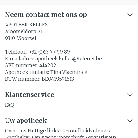
Neem contact met ons op
APOTEEK KELLES
Moorseldorp 21
9310
Moorsel
Telefoon:
+32 (0)53 77 99 89
E-mailadres:
apotheek.kelles@
telenet.be
APB nummer:
414202
Apotheek titularis:
Tina Vlaeminck
BTW nummer:
BE0419591613
Klantenservice
FAQ
Uw apotheek
Over ons
Nuttige links
Gezondheidsnieuws
Apotheker van wacht
Voorschrift
Zorgtarieven