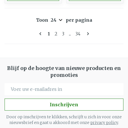
Toon
per pagina
Pagina's
U lees momenteel pagina
Pagina
Pagina
Pagina
1
2
3
...
34
Blijf op de hoogte van nieuwe producten en
promoties
E-mail adres
Inschrijven
Door op inschrijven te klikken, schrijft u zich in voor onze
nieuwsbrief en gaat u akkoord met onze
privacy policy
.