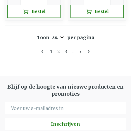
Bestel
Bestel
Toon
per pagina
Pagina's
U lees momenteel pagina
Pagina
Pagina
Pagina
1
2
3
...
5
Blijf op de hoogte van nieuwe producten en
promoties
E-mail adres
Inschrijven