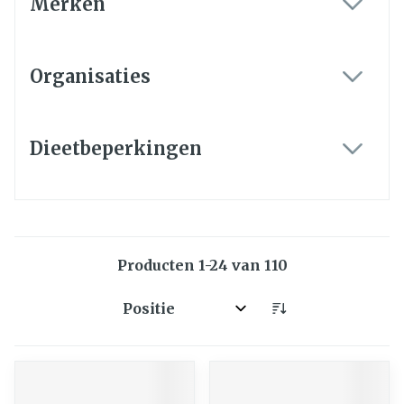
Merken
filter
Organisaties
filter
Dieetbeperkingen
filter
Producten
1
-
24
van
110
Sorteer op: