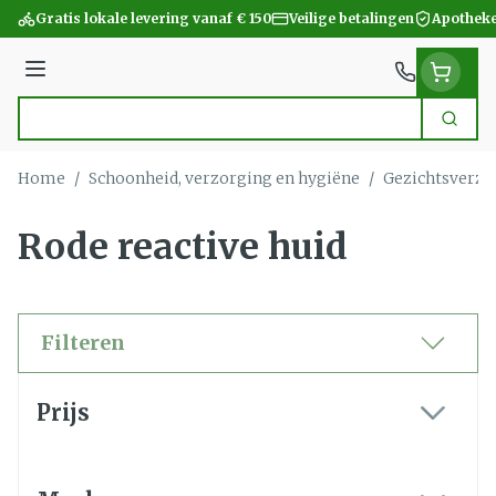
Ga naar de inhoud
Gratis lokale levering vanaf € 150
Veilige betalingen
Apotheke
Menu
Zoek
Product, merk, categorie...
Home
/
Schoonheid, verzorging en hygiëne
/
Gezichtsverzo
Rode reactive huid
Filteren
Doorgaan naar productlijst
Prijs
filter