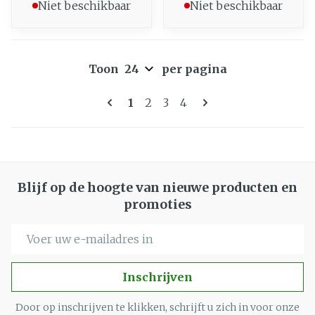
Niet beschikbaar
Niet beschikbaar
Toon
per pagina
Pagina's
U lees momenteel pagina
Pagina
Pagina
Pagina
1
2
3
4
Blijf op de hoogte van nieuwe producten en
promoties
E-mail adres
Inschrijven
Door op inschrijven te klikken, schrijft u zich in voor onze