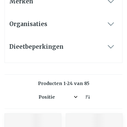
Merken
filter
Organisaties
filter
Dieetbeperkingen
filter
Producten
1
-
24
van
85
Sorteer op: