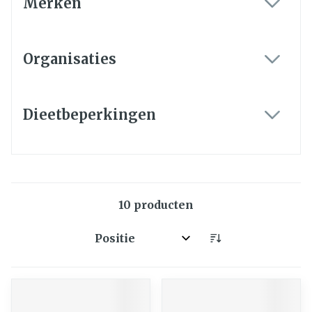
Merken
filter
Organisaties
filter
Dieetbeperkingen
filter
10
producten
Sorteer op: