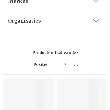
Merken
filter
Organisaties
filter
Producten
1
-
24
van
40
Sorteer op: