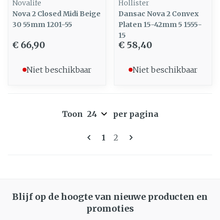
Novalife
Hollister
Nova 2 Closed Midi Beige
Dansac Nova 2 Convex
30 55mm 1201-55
Platen 15-42mm 5 1555-
15
€ 66,90
€ 58,40
Niet beschikbaar
Niet beschikbaar
Toon
per pagina
Pagina's
U lees momenteel pagina
Pagina
1
2
Blijf op de hoogte van nieuwe producten en
promoties