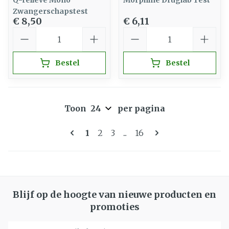
Q-relieve Mono
Morphine Druglab Test
Zwangerschapstest
€ 8,50
€ 6,11
Aantal
Aantal
Bestel
Bestel
Toon
per pagina
Pagina's
U lees momenteel pagina
Pagina
Pagina
Pagina
1
2
3
...
16
Blijf op de hoogte van nieuwe producten en
promoties
E-mail adres