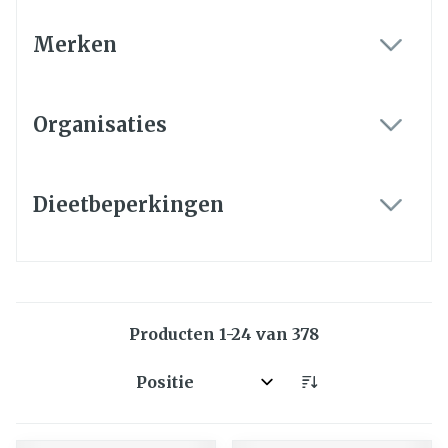
Merken
filter
Organisaties
filter
Dieetbeperkingen
filter
Producten
1
-
24
van
378
Sorteer op: