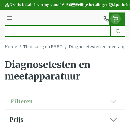
Ga naar de inhoud
Gratis lokale levering vanaf € 150
Veilige betalingen
Apotheke
Menu
Zoek
Product, merk, categorie...
Home
/
Thuiszorg en EHBO
/
Diagnosetesten en meetappar
Diagnosetesten en
meetapparatuur
Filteren
Doorgaan naar productlijst
Prijs
filter