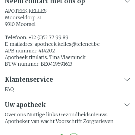
Neem contact met ons op
APOTEEK KELLES
Moorseldorp 21
9310
Moorsel
Telefoon:
+32 (0)53 77 99 89
E-mailadres:
apotheek.kelles@
telenet.be
APB nummer:
414202
Apotheek titularis:
Tina Vlaeminck
BTW nummer:
BE0419591613
Klantenservice
FAQ
Uw apotheek
Over ons
Nuttige links
Gezondheidsnieuws
Apotheker van wacht
Voorschrift
Zorgtarieven