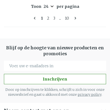
Toon
per pagina
Pagina's
U lees momenteel pagina
Pagina
Pagina
Pagina
1
2
3
...
10
Blijf op de hoogte van nieuwe producten en
promoties
E-mail adres
Inschrijven
Door op inschrijven te klikken, schrijft u zich in voor onze
nieuwsbrief en gaat u akkoord met onze
privacy policy
.