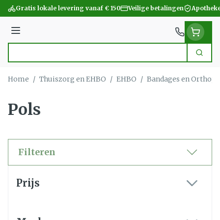
Ga naar de inhoud
Gratis lokale levering vanaf € 150
Veilige betalingen
Apotheke
Menu
Zoek
Product, merk, categorie...
Home
/
Thuiszorg en EHBO
/
EHBO
/
Bandages en Orthope
Pols
Filteren
Doorgaan naar productlijst
Prijs
filter