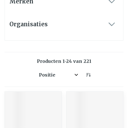
Merken
filter
Organisaties
filter
Producten
1
-
24
van
221
Sorteer op: