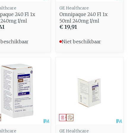
althcare
GE Healthcare
aque 240 Fl 1x
Omnipaque 240 Fl 1x
 240mg I/ml
50ml 240mg I/ml
41
€ 19,91
 beschikbaar
Niet beschikbaar
eesmiddel
Op voorschrift
Geneesmiddel
Op voorschrift
althcare
GE Healthcare