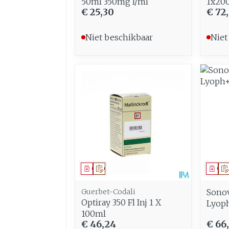
50ml 350mg I/ml
1x200
€ 25,30
€ 72
Niet beschikbaar
Niet
Geneesmiddel
Op voorschrift
Gen
Guerbet-Codali
Sonov
Optiray 350 Fl Inj 1 X
Lyoph
100ml
€ 46,24
€ 66