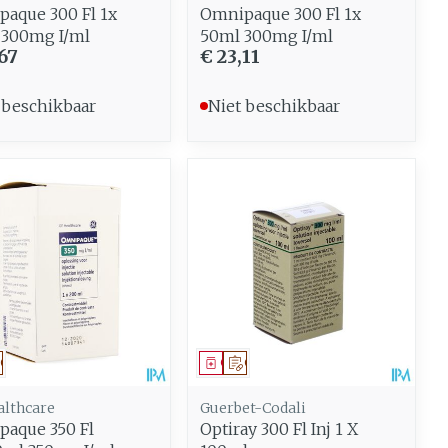
aque 300 Fl 1x
Omnipaque 300 Fl 1x
 300mg I/ml
50ml 300mg I/ml
67
€ 23,11
 beschikbaar
Niet beschikbaar
eesmiddel
Op voorschrift
Geneesmiddel
Op voorschrift
althcare
Guerbet-Codali
aque 350 Fl
Optiray 300 Fl Inj 1 X