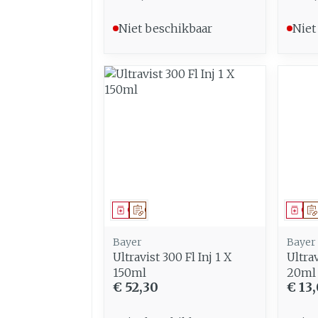
Niet beschikbaar
Niet
Geneesmiddel
Op voorschrift
Gen
Bayer
Bayer
Ultravist 300 Fl Inj 1 X
Ultrav
150ml
20ml
€ 52,30
€ 13,