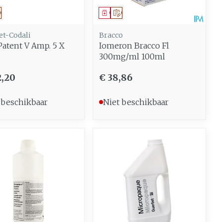
Gemengde huid
eer
Buik
eesmiddel
Op voorschrift
Geneesmiddel
Op voorschrift
 penselen en
Diverse geneesmiddelen
Toon meer
svoorwerpen
Arm
et-Codali
Bracco
 - oogpotlood
Patent V Amp. 5 X
Iomeron Bracco Fl
Elleboog
Zelfbruiner
Haar
300mg/ml 100ml
Enkel en voet
aduw
2,20
€ 38,86
Toon meer
Scheren
eer
 beschikbaar
Niet beschikbaar
n
CBD