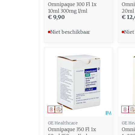
Omnipaque 300 Fl 1x
Omnip
10ml 300mg I/ml
20ml
€ 9,90
€ 12,
Niet beschikbaar
Niet
Geneesmiddel
Op voorschrift
Gen
GE Healthcare
GE He
Omnipaque 350 Fl 1x
Omnip