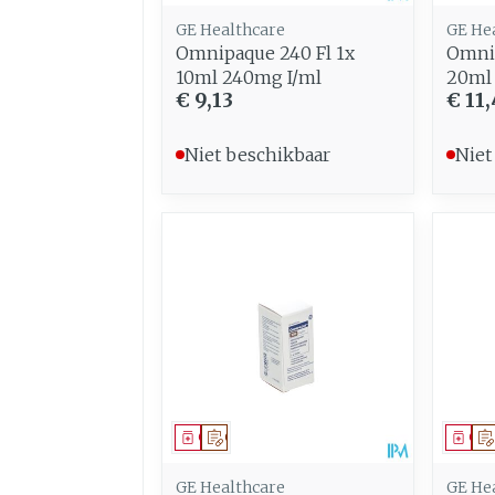
GE Healthcare
GE He
Omnipaque 240 Fl 1x
Omnip
10ml 240mg I/ml
20ml
€ 9,13
€ 11,
Niet beschikbaar
Niet
Geneesmiddel
Op voorschrift
Gen
GE Healthcare
GE He