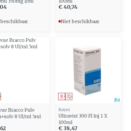
ml 350mg I/ml
100ml
,04
€ 40,74
 beschikbaar
Niet beschikbaar
eesmiddel
Op voorschrift
Geneesmiddel
Op voorschrift
ue Bracco Pulv
Bayer
Ultravist 300 Fl Inj 1 X
+solv 8 Ul/ml 5ml
100ml
,62
€ 38,47