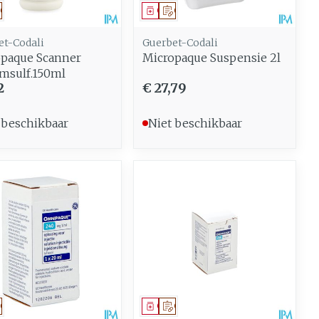
eesmiddel
Op voorschrift
Geneesmiddel
Op voorschrift
et-Codali
Guerbet-Codali
paque Scanner
Micropaque Suspensie 2l
msulf.150ml
2
€ 27,79
 beschikbaar
Niet beschikbaar
eesmiddel
Op voorschrift
Geneesmiddel
Op voorschrift