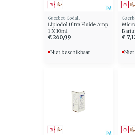
Geneesmiddel
Op voorschrift
Gen
Guerbet-Codali
Guerb
Lipiodol Ultra Fluide Amp
Micro
1 X 10ml
Bariu
€ 260,99
€ 7,1
Niet beschikbaar
Niet
Geneesmiddel
Op voorschrift
Gen