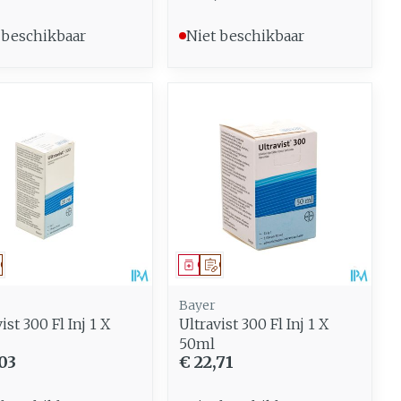
 beschikbaar
Niet beschikbaar
eesmiddel
Op voorschrift
Geneesmiddel
Op voorschrift
Bayer
ist 300 Fl Inj 1 X
Ultravist 300 Fl Inj 1 X
50ml
03
€ 22,71