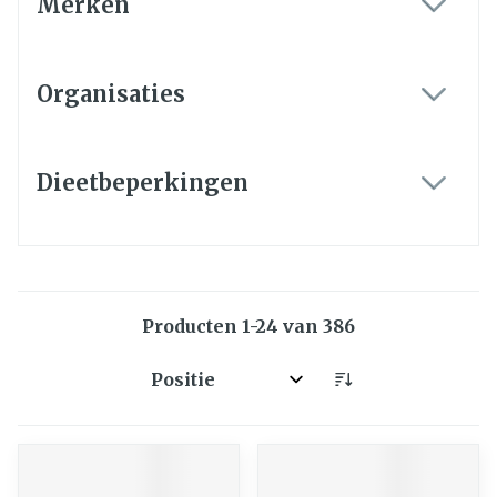
Merken
filter
Organisaties
filter
Dieetbeperkingen
filter
Producten
1
-
24
van
386
Sorteer op: