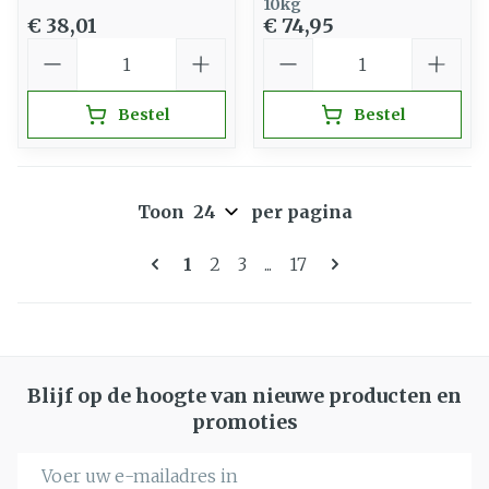
10kg
€ 38,01
€ 74,95
Aantal
Aantal
Bestel
Bestel
Toon
per pagina
Pagina's
U lees momenteel pagina
Pagina
Pagina
Pagina
1
2
3
...
17
Blijf op de hoogte van nieuwe producten en
promoties
E-mail adres