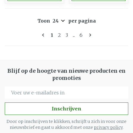
Toon
per pagina
Pagina's
U lees momenteel pagina
Pagina
Pagina
Pagina
1
2
3
...
6
Blijf op de hoogte van nieuwe producten en
promoties
E-mail adres
Inschrijven
Door op inschrijven te klikken, schrijft u zich in voor onze
nieuwsbrief en gaat u akkoord met onze
privacy policy
.