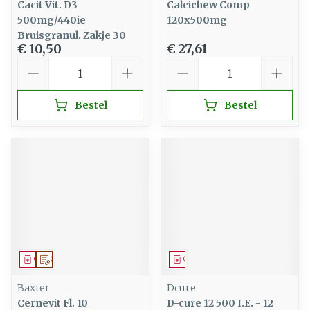
Cacit Vit. D3
Calcichew Comp
500mg/440ie
120x500mg
Bruisgranul. Zakje 30
€ 10,50
€ 27,61
Aantal
Aantal
Bestel
Bestel
Geneesmiddel
Op voorschrift
Geneesmiddel
Baxter
Dcure
Cernevit Fl. 10
D-cure 12 500 I.E. - 12