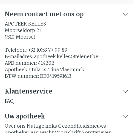
Neem contact met ons op
APOTEEK KELLES
Moorseldorp 21
9310
Moorsel
Telefoon:
+32 (0)53 77 99 89
E-mailadres:
apotheek.kelles@
telenet.be
APB nummer:
414202
Apotheek titularis:
Tina Vlaeminck
BTW nummer:
BE0419591613
Klantenservice
FAQ
Uw apotheek
Over ons
Nuttige links
Gezondheidsnieuws
Apotheker van wacht
Voorschrift
Zorgtarieven