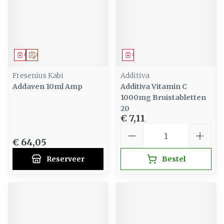
Geneesmiddel
Op voorschrift
Geneesmiddel
Fresenius Kabi
Additiva
Addaven 10ml Amp
Additiva Vitamin C
1000mg Bruistabletten
20
€ 7,11
Aantal
€ 64,05
Reserveer
Bestel