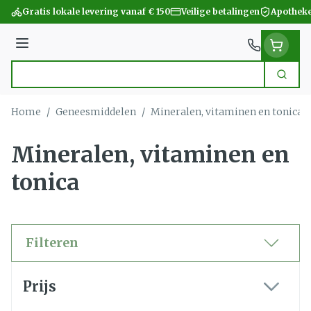
Ga naar de inhoud
Gratis lokale levering vanaf € 150
Veilige betalingen
Apotheke
Menu
Zoek
Product, merk, categorie...
Home
/
Geneesmiddelen
/
Mineralen, vitaminen en tonica
Mineralen, vitaminen en
tonica
Filteren
Doorgaan naar productlijst
Prijs
filter