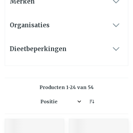
Merken
filter
Organisaties
filter
Dieetbeperkingen
filter
Producten
1
-
24
van
54
Sorteer op: