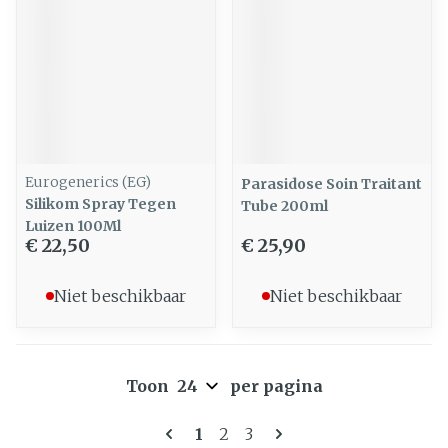
Eurogenerics (EG)
Parasidose Soin Traitant
Silikom Spray Tegen
Tube 200ml
Luizen 100Ml
€ 22,50
€ 25,90
Niet beschikbaar
Niet beschikbaar
Toon
per pagina
Pagina's
U lees momenteel pagina
Pagina
Pagina
1
2
3