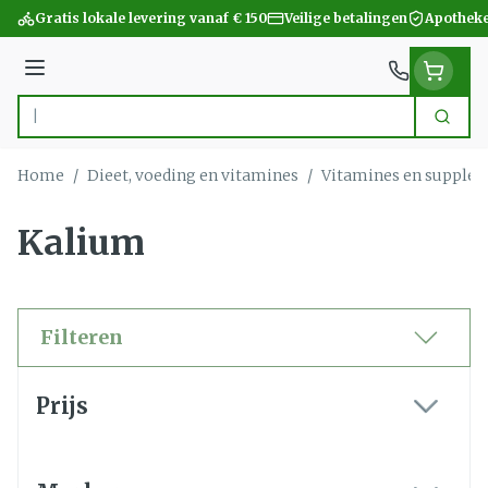
Ga naar de inhoud
Gratis lokale levering vanaf € 150
Veilige betalingen
Apotheke
Menu
Zoek
Product, merk, categorie...
Home
/
Dieet, voeding en vitamines
/
Vitamines en supple
Kalium
Filteren
Doorgaan naar productlijst
Prijs
filter