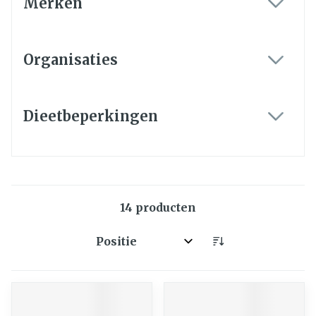
Merken
filter
Organisaties
filter
Dieetbeperkingen
filter
14
producten
Sorteer op: