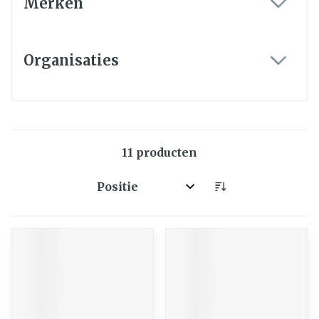
Merken
filter
Organisaties
filter
11
producten
Sorteer op: