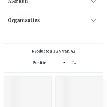
Merken
filter
Organisaties
filter
Producten
1
-
24
van
42
Sorteer op: