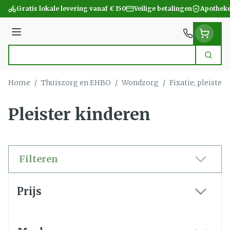
Ga naar de inhoud
Gratis lokale levering vanaf € 150
Veilige betalingen
Apotheke
Menu
Zoek
Product, merk, categorie...
Home
/
Thuiszorg en EHBO
/
Wondzorg
/
Fixatie, pleister
Pleister kinderen
Filteren
Doorgaan naar productlijst
Prijs
filter