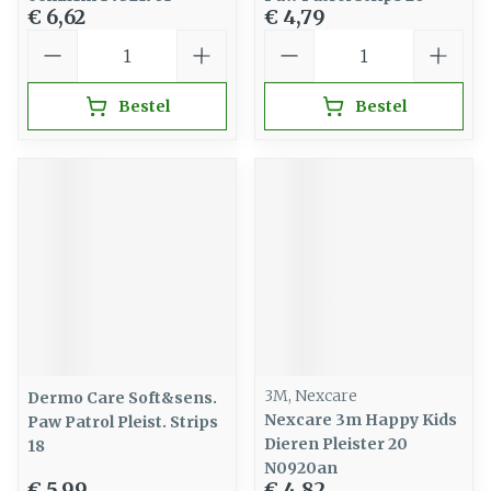
€ 6,62
€ 4,79
Aantal
Aantal
Bestel
Bestel
3M, Nexcare
Dermo Care Soft&sens.
Nexcare 3m Happy Kids
Paw Patrol Pleist. Strips
Dieren Pleister 20
18
N0920an
€ 5,99
€ 4,82