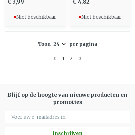
€ 3,99
€ 4,82
Niet beschikbaar
Niet beschikbaar
Toon
per pagina
Pagina's
U lees momenteel pagina
Pagina
1
2
Blijf op de hoogte van nieuwe producten en
promoties
E-mail adres
Inschrijven