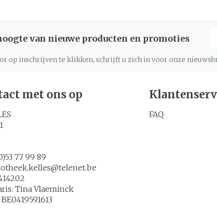
Nagels
Toon m
Make-up
n inhalatie
gebruik
Nagellak
Aerosoltherapie en
icure
E
Allergie
zuurstof
 hoogte van nieuwe producten en promoties
Oor
Eyeliner
Kalk- en schimmelnagels
lsel
Aerosol toestellen
Mascara
Nagelbijten
r op inschrijven te klikken, schrijft u zich in voor onze nieuws
Aerosol accessoires
Anti tumor middelen
Oogsch
Nagelversterkend
Zuurstof
Toon m
Toon meer
act met ons op
Klantenserv
denborstels
os
LES
FAQ
Snurke
Supplementen
1
0)53 77 99 89
potheek.kelles@
telenet.be
414202
aris:
Tina Vlaeminck
:
BE0419591613