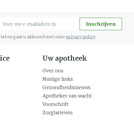
Gemengde huid
eer
Buik
 penselen en
Diverse geneesmiddelen
Toon meer
svoorwerpen
Arm
-mail adres
Inschrijven
 - oogpotlood
Elleboog
Zelfbruiner
Haar
brief en gaat u akkoord met onze
privacy policy
.
Enkel en voet
aduw
Toon meer
Scheren
eer
ice
Uw apotheek
Over ons
n
CBD
Nuttige links
Gezondheidsnieuws
Apotheker van wacht
Voorschrift
Zorgtarieven