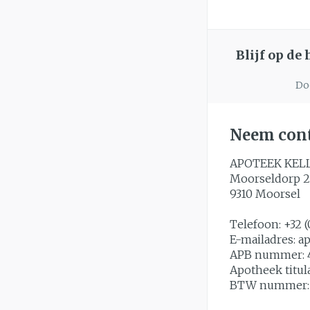
slijmhoest
Handhygiëne
Batterijen
Massagebalsem e
Manicure & ped
Toebehoren
Blijf op de
Hormonaal ste
Steriel materiaal
Doo
Mond
Droge mond
Neem cont
Elektrische tan
Interdentaal - fl
APOTEEK KEL
Moorseldorp 2
Kunstgebit
9310
Moorsel
Toon meer
Telefoon:
+32 (
E-mailadres:
a
APB nummer:
Apotheek titul
BTW nummer