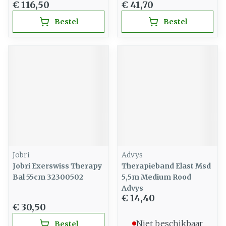
€ 116,50
€ 41,70
Bestel
Bestel
Jobri
Advys
Jobri Exerswiss Therapy
Therapieband Elast Msd
Bal 55cm 32300502
5,5m Medium Rood
Advys
€ 14,40
€ 30,50
Niet beschikbaar
Bestel