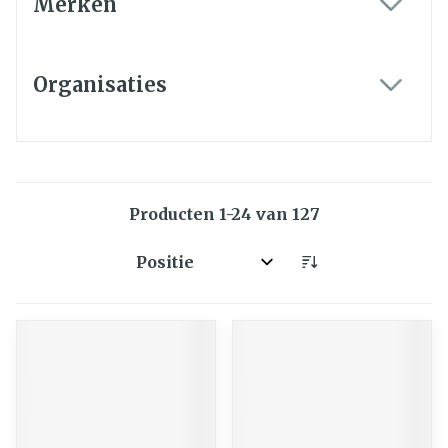
Merken
filter
Organisaties
filter
Producten
1
-
24
van
127
Sorteer op: