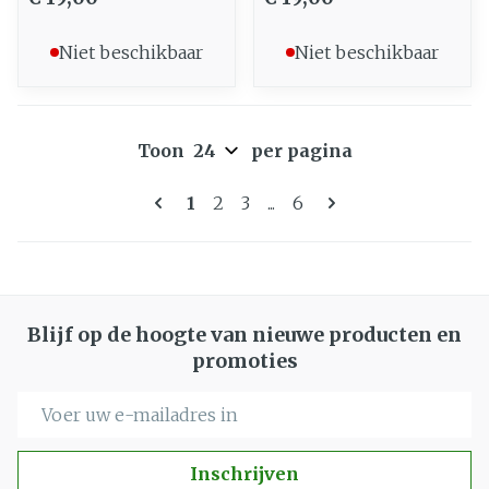
Niet beschikbaar
Niet beschikbaar
Toon
per pagina
Pagina's
U lees momenteel pagina
Pagina
Pagina
Pagina
1
2
3
...
6
Blijf op de hoogte van nieuwe producten en
promoties
E-mail adres
Inschrijven