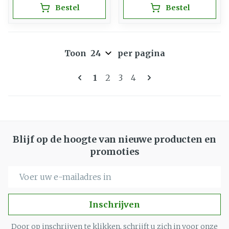
Bestel
Bestel
Toon
per pagina
Pagina's
U lees momenteel pagina
Pagina
Pagina
Pagina
1
2
3
4
Blijf op de hoogte van nieuwe producten en
promoties
E-mail adres
Inschrijven
Door op inschrijven te klikken, schrijft u zich in voor onze