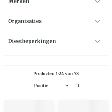
Merken
filter
Organisaties
filter
Dieetbeperkingen
filter
Producten
1
-
24
van
78
Sorteer op: