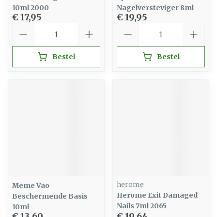
10ml 2000
Nagelversteviger 8ml
€ 17,95
€ 19,95
Aantal
Aantal
Bestel
Bestel
herome
Meme Vao
Herome Exit Damaged
Beschermende Basis
Nails 7ml 2065
10ml
€ 13,60
€ 19,64