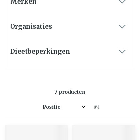
Merken
filter
Organisaties
filter
Dieetbeperkingen
filter
7
producten
Sorteer op: