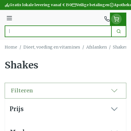
Ga naar de inhoud
Gratis lokale levering vanaf € 150
Veilige betalingen
Apotheke
Menu
Zoek
Product, merk, categorie...
Home
/
Dieet, voeding en vitamines
/
Afslanken
/
Shakes
Shakes
Filteren
Doorgaan naar productlijst
Prijs
filter