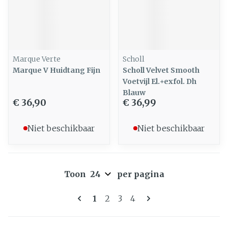
Marque Verte
Scholl
Marque V Huidtang Fijn
Scholl Velvet Smooth
Voetvijl El.+exfol. Dh
Blauw
€ 36,90
€ 36,99
Niet beschikbaar
Niet beschikbaar
Toon
per pagina
Pagina's
U lees momenteel pagina
Pagina
Pagina
Pagina
1
2
3
4