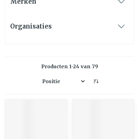
Merken
filter
Organisaties
filter
Producten
1
-
24
van
79
Sorteer op: