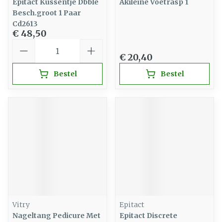
Epitact Kussentje Dbble
Akileine Voetrasp 1
Besch.groot 1 Paar
Cd2613
€ 48,50
Aantal
€ 20,40
Bestel
Bestel
Vitry
Epitact
Nageltang Pedicure Met
Epitact Discrete