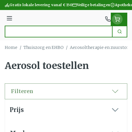
Ga naar de inhoud
Gratis lokale levering vanaf € 150
Veilige betalingen
Apotheke
Menu
Zoek
Product, merk, categorie...
Home
/
Thuiszorg en EHBO
/
Aerosoltherapie en zuurstof
/
Aerosol toestellen
Filteren
Doorgaan naar productlijst
Prijs
filter