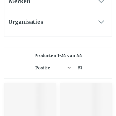
Merken
filter
Organisaties
filter
Producten
1
-
24
van
44
Sorteer op: