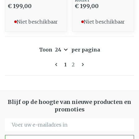
Koffer
€ 199,00
€ 199,00
Niet beschikbaar
Niet beschikbaar
Toon
per pagina
Pagina's
U lees momenteel pagina
Pagina
1
2
Blijf op de hoogte van nieuwe producten en
promoties
E-mail adres