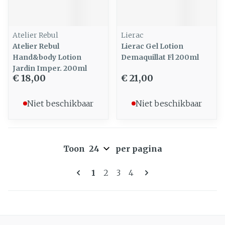
Atelier Rebul
Lierac
Atelier Rebul
Lierac Gel Lotion
Hand&body Lotion
Demaquillat Fl 200ml
Jardin Imper. 200ml
€ 18,00
€ 21,00
Niet beschikbaar
Niet beschikbaar
Toon
per pagina
Pagina's
U lees momenteel pagina
Pagina
Pagina
Pagina
1
2
3
4