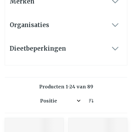
Merken
filter
Organisaties
filter
Dieetbeperkingen
filter
Producten
1
-
24
van
89
Sorteer op: