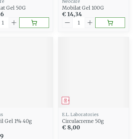
re
Neocare
at Gel 50G
Mobilat Gel 100G
96
€ 14,34
al
Aantal
eesmiddel
Geneesmiddel
us
E.L. Laboratories
il Gel 1% 40g
Circulacreme 50g
€ 8,00
59