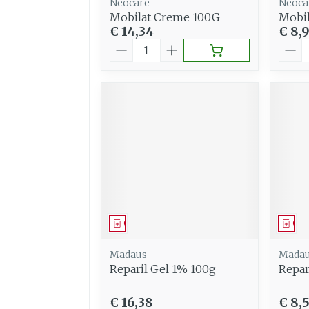
Neocare
Neoca
Mobilat Creme 100G
Mobil
€ 14,34
€ 8,
Aantal
Aant
Geneesmiddel
Gen
Madaus
Mada
Reparil Gel 1% 100g
Repar
€ 16,38
€ 8,