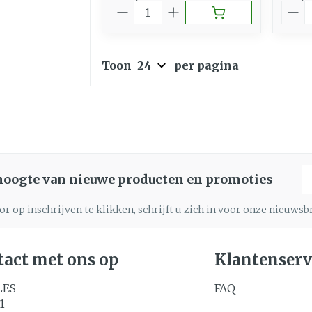
Aantal
Aant
Toon
per pagina
E
 hoogte van nieuwe producten en promoties
r op inschrijven te klikken, schrijft u zich in voor onze nieuws
act met ons op
Klantenserv
LES
FAQ
1