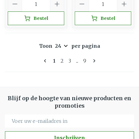
Bestel
Bestel
Toon
per pagina
Pagina's
U lees momenteel pagina
Pagina
Pagina
Pagina
1
2
3
...
9
Blijf op de hoogte van nieuwe producten en
promoties
E-mail adres
Inschrijven