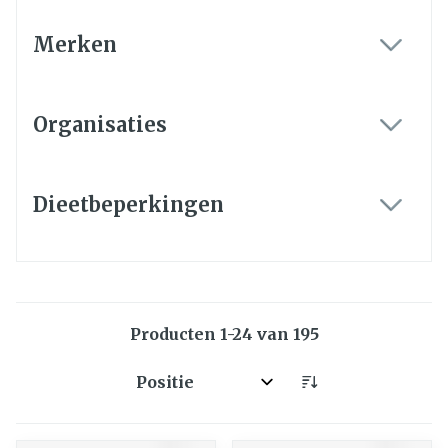
Merken
filter
Organisaties
filter
Dieetbeperkingen
filter
Producten
1
-
24
van
195
Sorteer op: