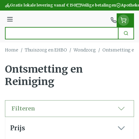
Ga naar de inhoud
Gratis lokale levering vanaf € 150
Veilige betalingen
Apotheke
Menu
Zoek
Product, merk, categorie...
Home
/
Thuiszorg en EHBO
/
Wondzorg
/
Ontsmetting en 
Ontsmetting en
Reiniging
Filteren
Doorgaan naar productlijst
Prijs
filter