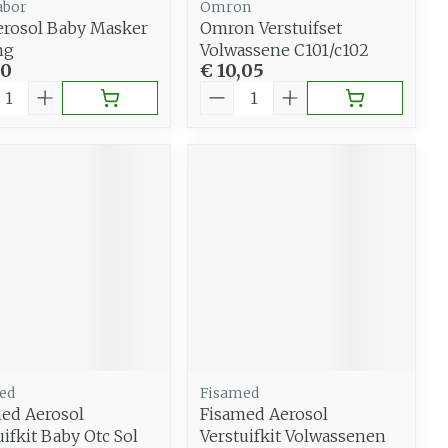
abor
Omron
erosol Baby Masker
Omron Verstuifset
ng
Volwassene C101/c102
20
€ 10,05
al
Aantal
ed
Fisamed
ed Aerosol
Fisamed Aerosol
uifkit Baby Otc Sol
Verstuifkit Volwassenen