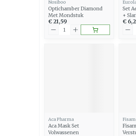
Nosiboo
Eurol
Optichamber Diamond
Set A
Met Mondstuk
+ Sla
€ 21,59
€ 6,
Aantal
Aant
Aca Pharma
Fisam
Aca Mask Set
Fisam
Volwassenen
Verst