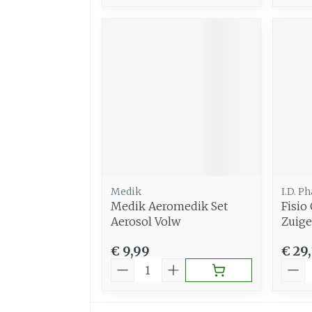
Medik
I.D. Ph
Medik Aeromedik Set
Fisio
Aerosol Volw
Zuige
€ 9,99
€ 29
Aantal
Aant