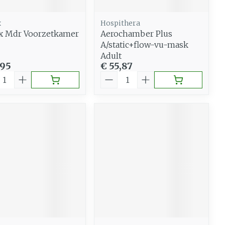
x
Hospithera
x Mdr Voorzetkamer
Aerochamber Plus
A/static+flow-vu-mask
Adult
,95
€ 55,87
al
Aantal