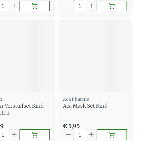
al
Aantal
n
Aca Pharma
 Verstuifset Kind
Aca Mask Set Kind
c102
69
€ 5,95
al
Aantal