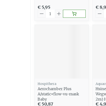
€ 5,95
€ 8,
Aantal
Aant
Hospithera
Aquac
Aerochamber Plus
Hsine
A/static+flow-vu-mask
Wegw.
Baby
2m) 
€ 50,87
€ 4,