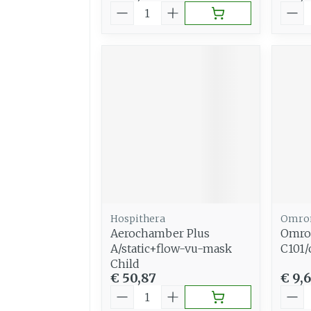
Aantal
Aant
Hospithera
Omro
Aerochamber Plus
Omron
A/static+flow-vu-mask
C101/
Child
€ 50,87
€ 9,
Aantal
Aant