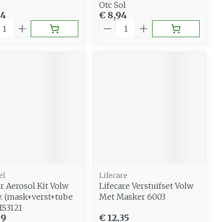
Otc Sol
94
€ 8,94
al
Aantal
el
Lifecare
r Aerosol Kit Volw
Lifecare Verstuifset Volw
 (mask+verst+tube
Met Masker 6003
HS3121
99
€ 12,35