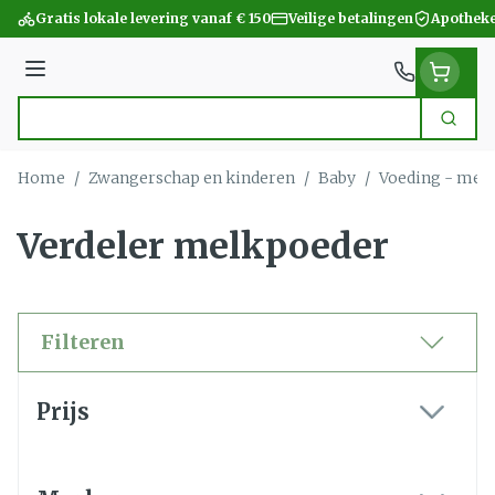
Ga naar de inhoud
Gratis lokale levering vanaf € 150
Veilige betalingen
Apotheke
Menu
Zoek
Product, merk, categorie...
Home
/
Zwangerschap en kinderen
/
Baby
/
Voeding - mel
Verdeler melkpoeder
Filteren
Doorgaan naar productlijst
Prijs
filter