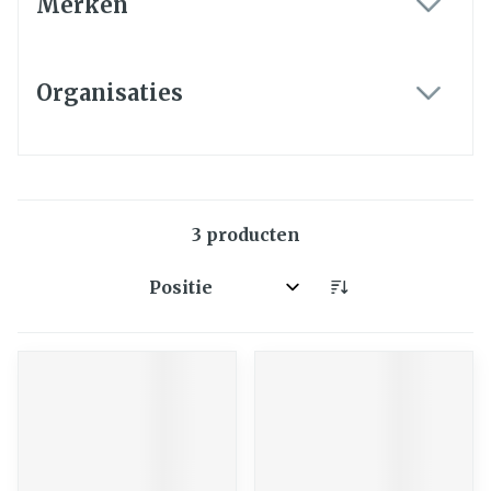
Merken
filter
Organisaties
filter
3
producten
Sorteer op: