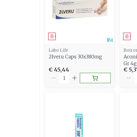
Geneesmiddel
Gen
Labo Life
Boiro
2lveru Caps 30x380mg
Aconi
Gr 4g
€ 45,44
€ 5,3
Aantal
Aant