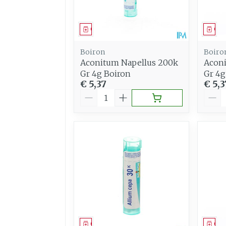
Geneesmiddel
Gen
Boiron
Boiro
Aconitum Napellus 200k
Aconi
Gr 4g Boiron
Gr 4g
€ 5,37
€ 5,3
Aantal
Aant
Geneesmiddel
Gen