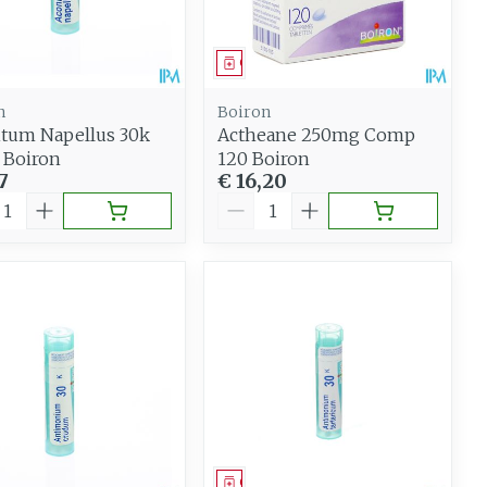
eesmiddel
Geneesmiddel
n
Boiron
tum Napellus 30k
Actheane 250mg Comp
 Boiron
120 Boiron
7
€ 16,20
al
Aantal
eesmiddel
Geneesmiddel