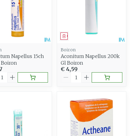
eesmiddel
Geneesmiddel
n
Boiron
tum Napellus 15ch
Aconitum Napellus 200k
 Boiron
Gl Boiron
7
€ 4,59
al
Aantal