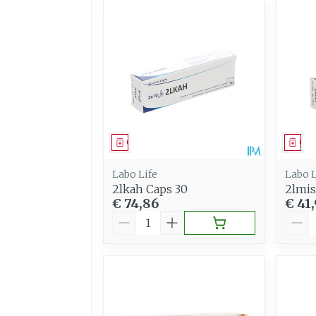
Geneesmiddel
Gen
Labo Life
Labo L
2lkah Caps 30
2lmis
€ 74,86
€ 41
Aantal
Aant