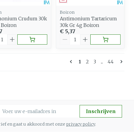
n
Boiron
monium Crudum 30k
Antimonium Tartaricum
 Boiron
30k Gr 4g Boiron
7
€ 5,37
al
Aantal
Pagina's
U lees momenteel pa
Pagina
Pagina
Pagina
1
2
3
...
44
-mail adres
Inschrijven
brief en gaat u akkoord met onze
privacy policy
.