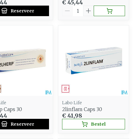
,44
€ 45,44
Aantal
Reserveer
eesmiddel
Op voorschrift
Geneesmiddel
ife
Labo Life
p Caps 30
2linflam Caps 30
,44
€ 41,98
Reserveer
Bestel