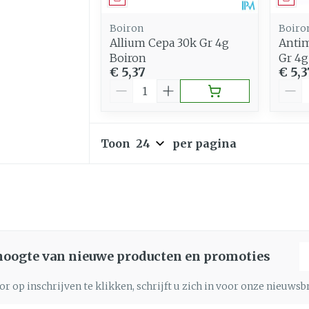
Boiron
Boiro
Allium Cepa 30k Gr 4g
Anti
Boiron
Gr 4g
€ 5,37
€ 5,3
Aantal
Aant
Toon
per pagina
E
 hoogte van nieuwe producten en promoties
r op inschrijven te klikken, schrijft u zich in voor onze nieuws