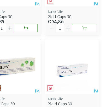
Gemengde huid
eesmiddel
Geneesmiddel
eer
Buik
 penselen en
Diverse geneesmiddelen
Toon meer
ife
Labo Life
svoorwerpen
Arm
Caps 30
2lcl1 Caps 30
 - oogpotlood
35
€ 74,86
Elleboog
Zelfbruiner
al
Aantal
Haar
Enkel en voet
aduw
Toon meer
Scheren
eer
n
CBD
eesmiddel
Op voorschrift
Geneesmiddel
ife
Labo Life
 Caps 30
2leid Caps 30