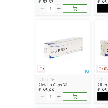
€ 52,37
€ 45
Aantal
Geneesmiddel
Gen
Labo Life
Labo L
2leid-n Caps 30
2lher
€ 45,44
€ 45
Aantal