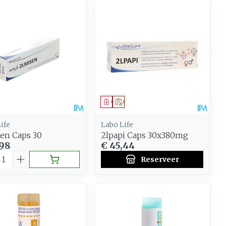
eesmiddel
Geneesmiddel
Op voorschrift
ife
Labo Life
en Caps 30
2lpapi Caps 30x380mg
,98
€ 45,44
al
Reserveer