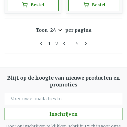
Bestel
Bestel
Toon
per pagina
Pagina's
U lees momenteel pagina
Pagina
Pagina
Pagina
1
2
3
...
5
Blijf op de hoogte van nieuwe producten en
promoties
E-mail adres
Inschrijven
Door op inschrijven te klikken, schrijft u zich in voor onze