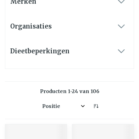
Merken
filter
Organisaties
filter
Dieetbeperkingen
filter
Producten
1
-
24
van
106
Sorteer op: