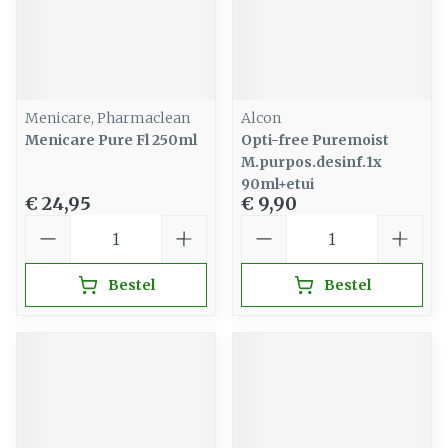
Menicare, Pharmaclean
Alcon
Menicare Pure Fl 250ml
Opti-free Puremoist
M.purpos.desinf.1x
90ml+etui
€ 24,95
€ 9,90
Aantal
Aantal
Bestel
Bestel