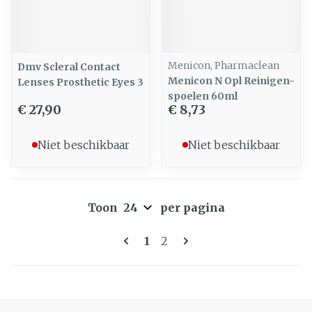
Menicon, Pharmaclean
Dmv Scleral Contact
Menicon N Opl Reinigen-
Lenses Prosthetic Eyes 3
spoelen 60ml
€ 27,90
€ 8,73
Niet beschikbaar
Niet beschikbaar
Toon
per pagina
Pagina's
U lees momenteel pagina
Pagina
1
2