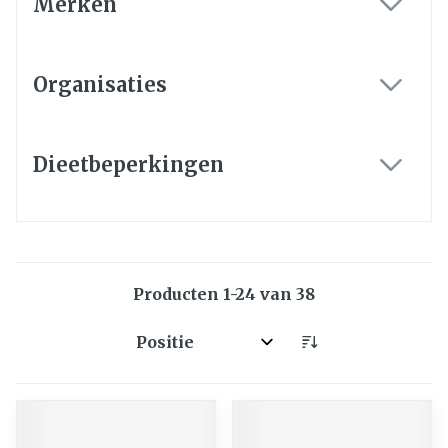
Merken
filter
Organisaties
filter
Dieetbeperkingen
filter
Producten
1
-
24
van
38
Sorteer op: