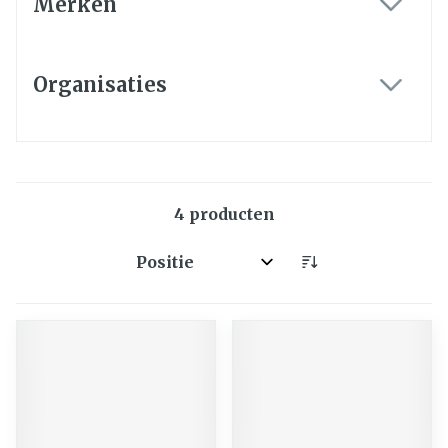
Merken
filter
Organisaties
filter
4
producten
Sorteer op: