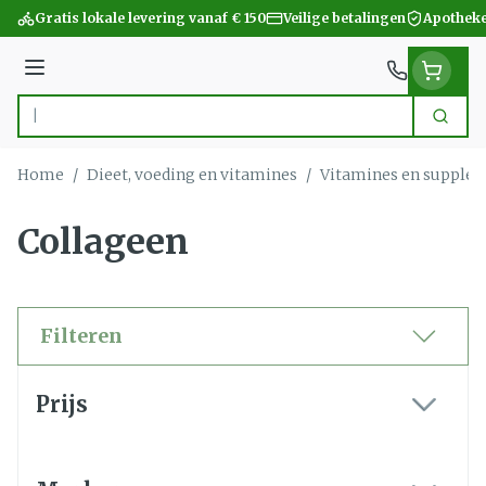
Ga naar de inhoud
Gratis lokale levering vanaf € 150
Veilige betalingen
Apotheke
Menu
Zoek
Product, merk, categorie...
Home
/
Dieet, voeding en vitamines
/
Vitamines en supple
Collageen
Filteren
Doorgaan naar productlijst
Prijs
filter