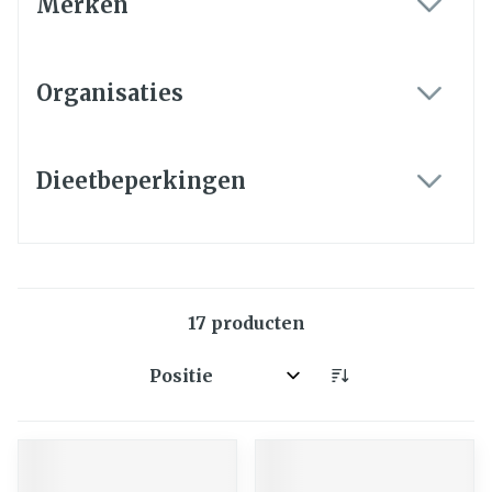
Merken
filter
Organisaties
filter
Dieetbeperkingen
filter
17
producten
Sorteer op: