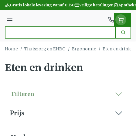
Ga naar de inhoud
Gratis lokale levering vanaf € 150
Veilige betalingen
Apotheke
Menu
Zoek
Product, merk, categorie...
Home
/
Thuiszorg en EHBO
/
Ergonomie
/
Eten en drinken
Eten en drinken
Filteren
Doorgaan naar productlijst
Prijs
filter