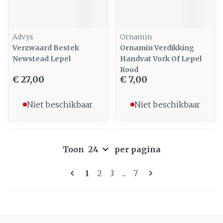
Advys
Ornamin
Verzwaard Bestek
Ornamin Verdikking
Newstead Lepel
Handvat Vork Of Lepel
Rood
€ 27,00
€ 7,00
Niet beschikbaar
Niet beschikbaar
Toon
per pagina
Pagina's
U lees momenteel pagina
Pagina
Pagina
Pagina
1
2
3
...
7