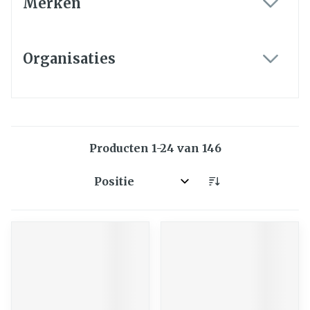
Merken
filter
Organisaties
filter
Producten
1
-
24
van
146
Sorteer op: