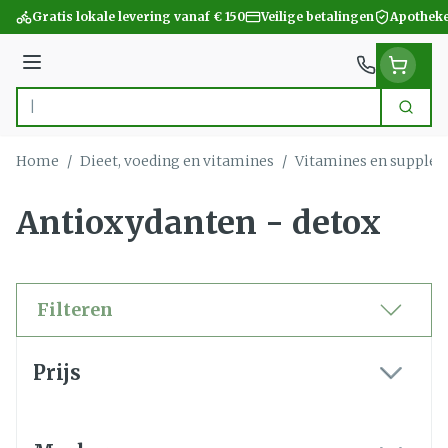
Ga naar de inhoud
Gratis lokale levering vanaf € 150
Veilige betalingen
Apotheke
Menu
Zoek
Product, merk, categorie...
Home
/
Dieet, voeding en vitamines
/
Vitamines en supple
Antioxydanten - detox
Filteren
Doorgaan naar productlijst
Prijs
filter