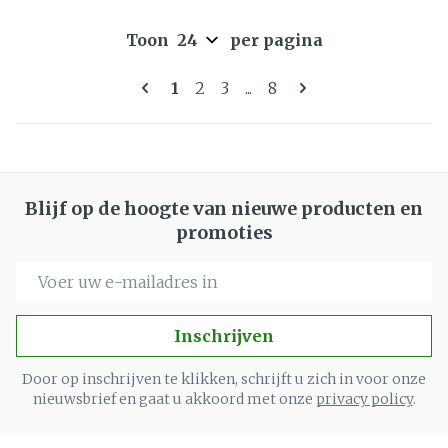
Toon
per pagina
Pagina's
U lees momenteel pagina
Pagina
Pagina
Pagina
1
2
3
...
8
Blijf op de hoogte van nieuwe producten en
promoties
E-mail adres
Inschrijven
Door op inschrijven te klikken, schrijft u zich in voor onze
nieuwsbrief en gaat u akkoord met onze
privacy policy
.