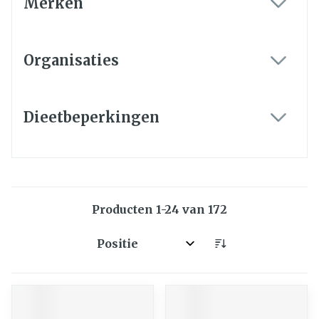
Merken
filter
Organisaties
filter
Dieetbeperkingen
filter
Producten
1
-
24
van
172
Sorteer op: