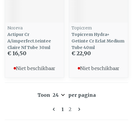
Noreva
Topicrem
Actipur Cr
Topicrem Hydra+
A/imperfect.teintee
Getinte Cr Eclat Medium
Claire Nf Tube 30ml
Tube 40ml
€ 16,50
€ 22,90
Niet beschikbaar
Niet beschikbaar
Toon
per pagina
Pagina's
U lees momenteel pagina
Pagina
1
2