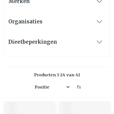
Merken
filter
Organisaties
filter
Dieetbeperkingen
filter
Producten
1
-
24
van
41
Sorteer op: