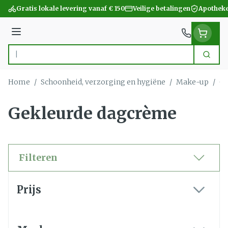
Ga naar de inhoud
Gratis lokale levering vanaf € 150
Veilige betalingen
Apotheke
Menu
Zoek
Product, merk, categorie...
Home
/
Schoonheid, verzorging en hygiëne
/
Make-up
/
Ge
Gekleurde dagcrème
Filteren
Doorgaan naar productlijst
Prijs
filter