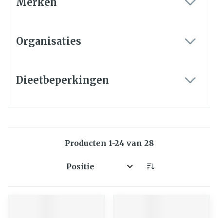
Merken
filter
Organisaties
filter
Dieetbeperkingen
filter
Producten
1
-
24
van
28
Sorteer op: