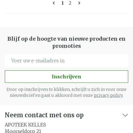
Pagina's
U lees momenteel pagina
Pagina
1
2
Blijf op de hoogte van nieuwe producten en
promoties
E-mail adres
Inschrijven
Door op inschrijven te klikken, schrijft u zich in voor onze
nieuwsbrief en gaat u akkoord met onze
privacy policy
.
Neem contact met ons op
APOTEEK KELLES
Moorseldorp 21