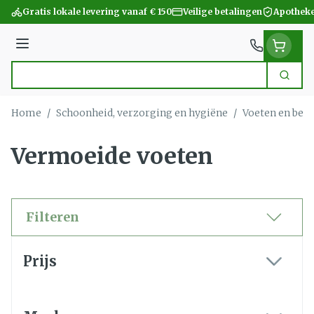
Ga naar de inhoud
Gratis lokale levering vanaf € 150
Veilige betalingen
Apotheke
Menu
Zoek
Product, merk, categorie...
Home
/
Schoonheid, verzorging en hygiëne
/
Voeten en ben
Vermoeide voeten
Filteren
Doorgaan naar productlijst
Prijs
filter