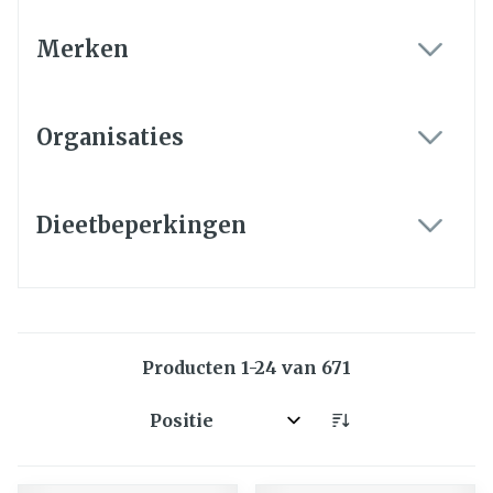
Merken
filter
Organisaties
filter
Dieetbeperkingen
filter
Producten
1
-
24
van
671
Sorteer op: