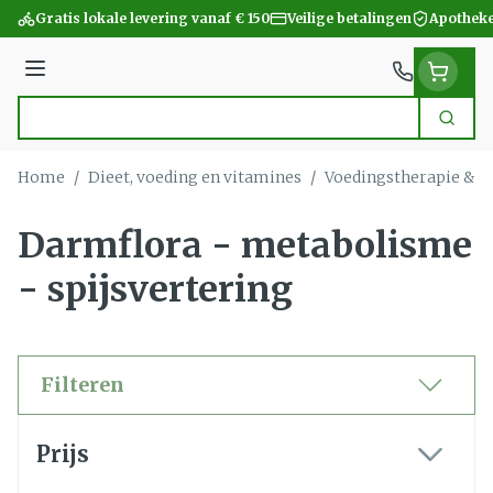
Ga naar de inhoud
Gratis lokale levering vanaf € 150
Veilige betalingen
Apotheke
Menu
Zoek
Product, merk, categorie...
Home
/
Dieet, voeding en vitamines
/
Voedingstherapie & w
Darmflora - metabolisme
- spijsvertering
Filteren
Doorgaan naar productlijst
Prijs
filter