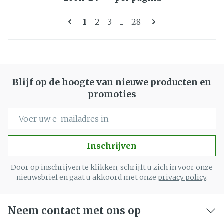
Pagina's
U lees momenteel pagina
Pagina
Pagina
Pagina
1
2
3
...
28
Blijf op de hoogte van nieuwe producten en
promoties
E-mail adres
Inschrijven
Door op inschrijven te klikken, schrijft u zich in voor onze
nieuwsbrief en gaat u akkoord met onze
privacy policy
.
Neem contact met ons op