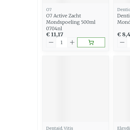
O7
Denti
O7 Active Zacht
Denti
Mondspoeling 500ml
Mond
0704nl
€ 11,17
€ 8,
Aantal
Aant
Dentaid, Vitis
Elgyd