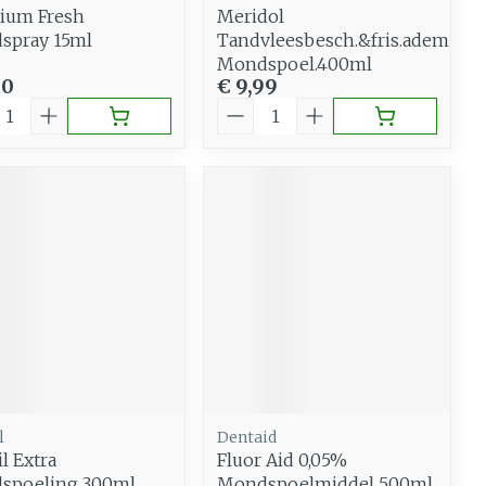
ium Fresh
Meridol
spray 15ml
Tandvleesbesch.&fris.adem
Mondspoel.400ml
50
€ 9,99
al
Aantal
l
Dentaid
l Extra
Fluor Aid 0,05%
spoeling 300ml
Mondspoelmiddel 500ml