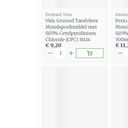
Dentaid, Vitis
Denta
Vitis Gezond Tandvlees
Perio
Mondspoelmiddel met
Mond
0,05% Cetylpyridinium
0,05%
Chloride (CPC) 31414
500m
€ 9,20
€ 11
Aantal
Aant