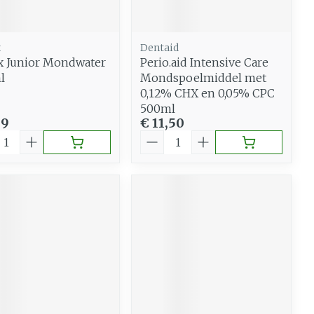
x
Dentaid
 Junior Mondwater
Perio.aid Intensive Care
l
Mondspoelmiddel met
0,12% CHX en 0,05% CPC
500ml
99
€ 11,50
al
Aantal