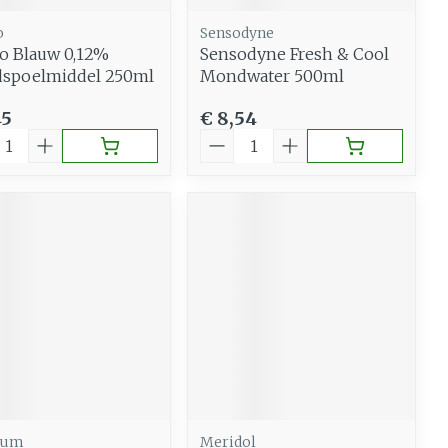
o
Sensodyne
o Blauw 0,12%
Sensodyne Fresh & Cool
spoelmiddel 250ml
Mondwater 500ml
45
€ 8,54
al
Aantal
ium
Meridol