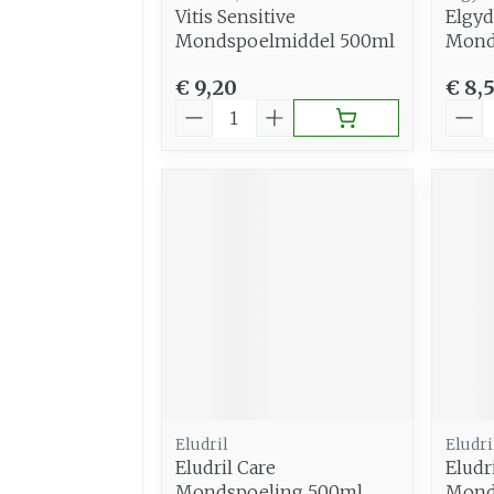
Vitis Sensitive
Elgyd
Mondspoelmiddel 500ml
Mond
€ 9,20
€ 8,
Aantal
Aant
Eludril
Eludri
Eludril Care
Eludri
Mondspoeling 500ml
Mond