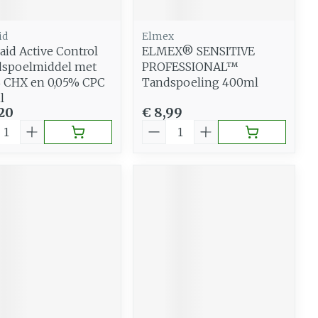
id
Elmex
.aid Active Control
ELMEX® SENSITIVE
spoelmiddel met
PROFESSIONAL™
 CHX en 0,05% CPC
Tandspoeling 400ml
l
,20
€ 8,99
al
Aantal