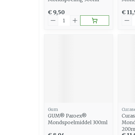
€ 9,50
€ 11
Aantal
Aant
Gum
Curas
GUM® Paroex®
Curas
Mondspoelmiddel 300ml
Mond
200m