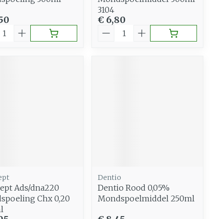
3104
,50
€ 6,80
al
Aantal
ept
Dentio
ept Ads/dna220
Dentio Rood 0,05%
spoeling Chx 0,20
Mondspoelmiddel 250ml
l