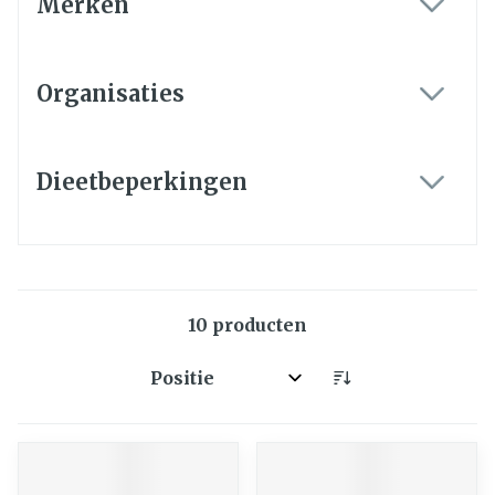
Merken
filter
Organisaties
filter
Dieetbeperkingen
filter
10
producten
Sorteer op: