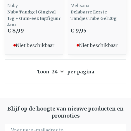
Nuby
Melisana
Nuby Tandgel Gingival
Delabarre Eerste
15g + Gum-eez Bijtfiguur
Tandjes Tube Gel 20g
4m+
€ 8,99
€ 9,95
Niet beschikbaar
Niet beschikbaar
Toon
per pagina
Blijf op de hoogte van nieuwe producten en
promoties
E-mail adres