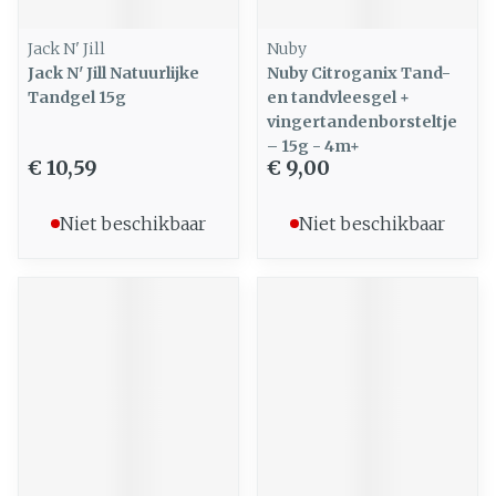
Jack N' Jill
Nuby
Jack N' Jill Natuurlijke
Nuby Citroganix Tand-
Tandgel 15g
en tandvleesgel +
vingertandenborsteltje
– 15g - 4m+
€ 10,59
€ 9,00
Niet beschikbaar
Niet beschikbaar