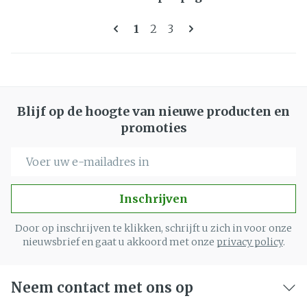
Pagina's
U lees momenteel pagina
Pagina
Pagina
1
2
3
Blijf op de hoogte van nieuwe producten en
promoties
E-mail adres
Inschrijven
Door op inschrijven te klikken, schrijft u zich in voor onze
nieuwsbrief en gaat u akkoord met onze
privacy policy
.
Neem contact met ons op