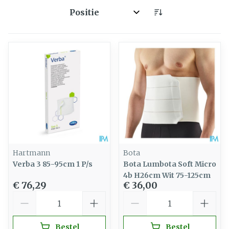
Sorteer op:
Hartmann
Bota
Verba 3 85-95cm 1 P/s
Bota Lumbota Soft Micro
4b H26cm Wit 75-125cm
€ 76,29
€ 36,00
Aantal
Aantal
Bestel
Bestel