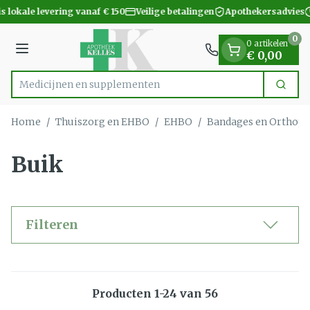
Dia 1 van 1
Ga naar de inhoud
 lokale levering vanaf € 150
Veilige betalingen
Apothekersadvies
0
0 artikelen
Menu
€ 0,00
Medicijnen
Zoek
Product, merk, categorie...
Home
/
Thuiszorg en EHBO
/
EHBO
/
Bandages en Orthope
Buik
Filteren
Producten
1
-
24
van
56