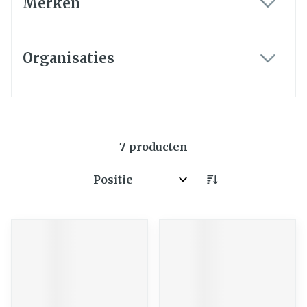
Merken
filter
Organisaties
filter
7
producten
Sorteer op: