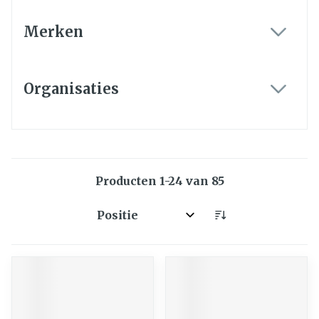
Merken
filter
Organisaties
filter
Producten
1
-
24
van
85
Sorteer op: