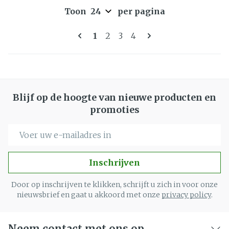
Toon
per pagina
Pagina's
U lees momenteel pagina
Pagina
Pagina
Pagina
1
2
3
4
Blijf op de hoogte van nieuwe producten en
promoties
E-mail adres
Inschrijven
Door op inschrijven te klikken, schrijft u zich in voor onze
nieuwsbrief en gaat u akkoord met onze
privacy policy
.
Neem contact met ons op