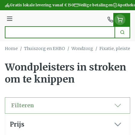
Ga naar de inhoud
Gratis lokale levering vanaf € 150
Veilige betalingen
Apotheke
Menu
Zoek
Product, merk, categorie...
Home
/
Thuiszorg en EHBO
/
Wondzorg
/
Fixatie, pleister
Wondpleisters in stroken
om te knippen
Filteren
Doorgaan naar productlijst
Prijs
filter