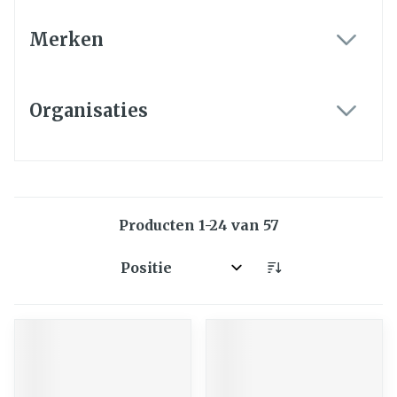
Merken
filter
Organisaties
filter
Producten
1
-
24
van
57
Sorteer op: