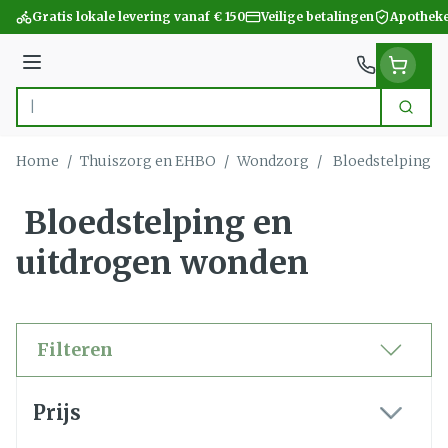
Ga naar de inhoud
Gratis lokale levering vanaf € 150
Veilige betalingen
Apotheke
Menu
Zoek
Product, merk, categorie...
Home
/
Thuiszorg en EHBO
/
Wondzorg
/
Bloedstelping e
Bloedstelping en
uitdrogen wonden
Filteren
Doorgaan naar productlijst
Prijs
filter