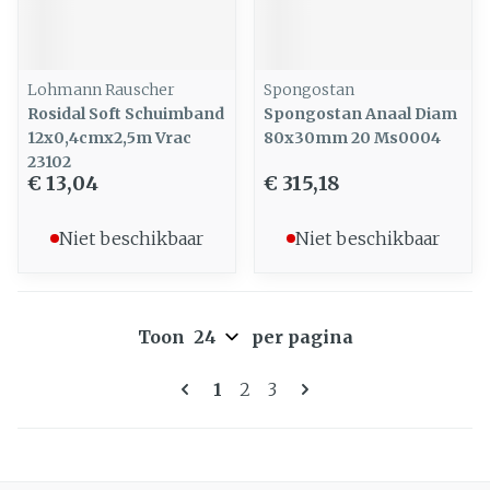
Lohmann Rauscher
Spongostan
Rosidal Soft Schuimband
Spongostan Anaal Diam
12x0,4cmx2,5m Vrac
80x30mm 20 Ms0004
23102
€ 13,04
€ 315,18
Niet beschikbaar
Niet beschikbaar
Toon
per pagina
Pagina's
U lees momenteel pagina
Pagina
Pagina
1
2
3