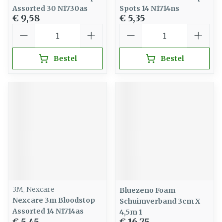
Assorted 30 N1730as
Spots 14 N1714ns
€ 9,58
€ 5,35
Aantal
Aantal
Bestel
Bestel
3M, Nexcare
Bluezeno Foam
Nexcare 3m Bloodstop
Schuimverband 3cm X
Assorted 14 N1714as
4,5m 1
€ 5,45
€ 16,75