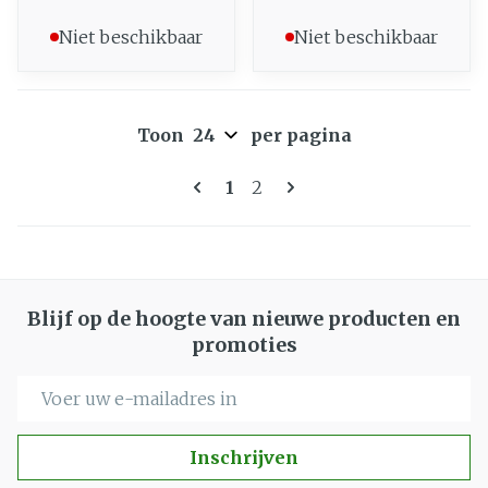
Niet beschikbaar
Niet beschikbaar
Toon
per pagina
Pagina's
U lees momenteel pagina
Pagina
1
2
Blijf op de hoogte van nieuwe producten en
promoties
E-mail adres
Inschrijven