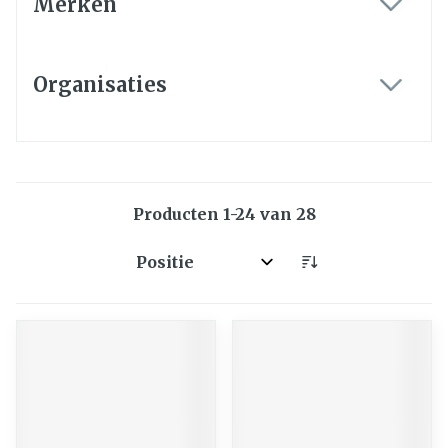
Merken
filter
Organisaties
filter
Producten
1
-
24
van
28
Sorteer op: