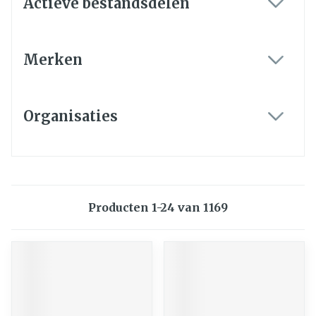
Actieve bestandsdelen
filter
Merken
filter
Organisaties
filter
Producten
1
-
24
van
1169