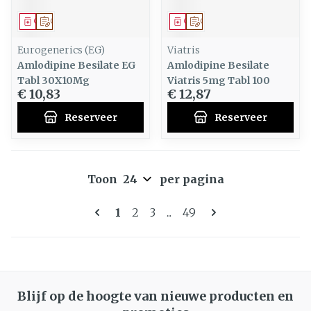
Geneesmiddel
Op voorschrift
Geneesmiddel
Op voorschrift
Eurogenerics (EG)
Viatris
Amlodipine Besilate EG
Amlodipine Besilate
Tabl 30X10Mg
Viatris 5mg Tabl 100
€ 10,83
€ 12,87
Reserveer
Reserveer
Toon
per pagina
Pagina's
U lees momenteel pagina
Pagina
Pagina
Pagina
1
2
3
...
49
Blijf op de hoogte van nieuwe producten en