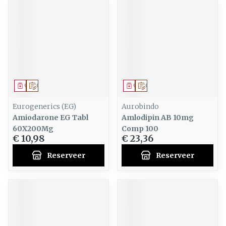
Geneesmiddel
Op voorschrift
Geneesmiddel
Op voorschrift
Eurogenerics (EG)
Aurobindo
Amiodarone EG Tabl
Amlodipin AB 10mg
60X200Mg
Comp 100
€ 10,98
€ 23,36
Reserveer
Reserveer