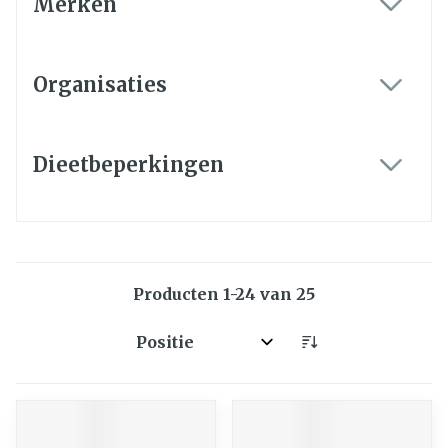
Merken
filter
Organisaties
filter
Dieetbeperkingen
filter
Producten
1
-
24
van
25
Sorteer op: