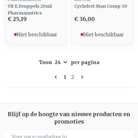
Vit E Druppels 20ml
Cyclofert Man Comp 30
Pharmanutrics
€ 25,19
€ 36,00
Niet beschikbaar
Niet beschikbaar
Toon
per pagina
Pagina's
U lees momenteel pagina
Pagina
1
2
Blijf op de hoogte van nieuwe producten en
promoties
E-mail adres