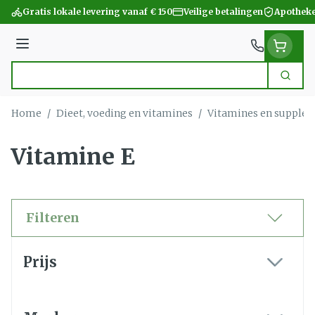
Ga naar de inhoud
Gratis lokale levering vanaf € 150
Veilige betalingen
Apotheke
Menu
Zoek
Product, merk, categorie...
Home
/
Dieet, voeding en vitamines
/
Vitamines en supple
Vitamine E
Filteren
Doorgaan naar productlijst
Prijs
filter