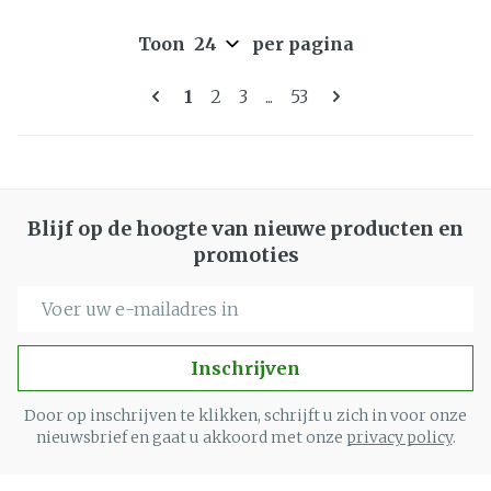
Toon
per pagina
Pagina's
U lees momenteel pagina
Pagina
Pagina
Pagina
1
2
3
...
53
Blijf op de hoogte van nieuwe producten en
promoties
E-mail adres
Inschrijven
Door op inschrijven te klikken, schrijft u zich in voor onze
nieuwsbrief en gaat u akkoord met onze
privacy policy
.