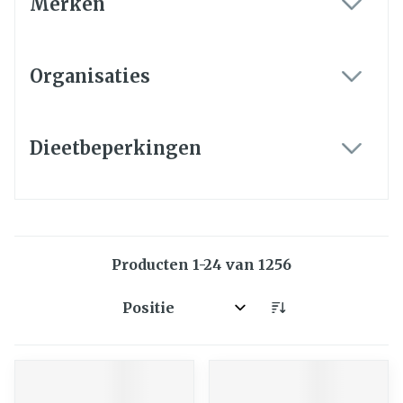
Merken
filter
Organisaties
filter
Dieetbeperkingen
filter
Producten
1
-
24
van
1256
Sorteer op: