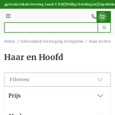
Ga naar de inhoud
Gratis lokale levering vanaf € 150
Veilige betalingen
Apotheke
Menu
Zoek
Product, merk, categorie...
Home
/
Schoonheid, verzorging en hygiëne
/
Haar en Hoofd
Haar en Hoofd
Filteren
Doorgaan naar productlijst
Prijs
filter