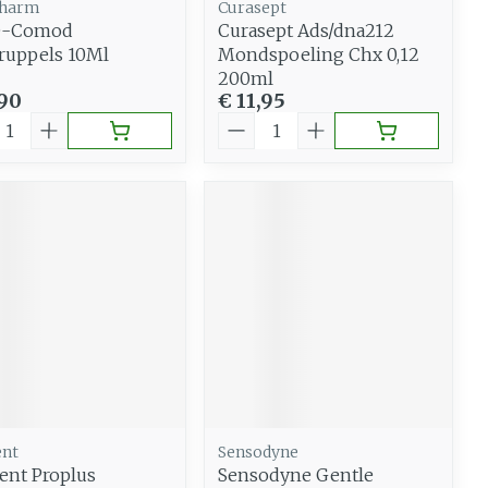
pharm
Curasept
O-Comod
Curasept Ads/dna212
ruppels 10Ml
Mondspoeling Chx 0,12
200ml
,90
€ 11,95
al
Aantal
ent
Sensodyne
ent Proplus
Sensodyne Gentle