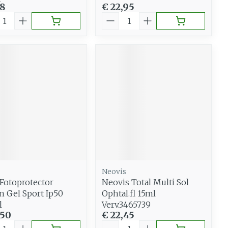
48
€ 22,95
al
Aantal
Neovis
 Fotoprotector
Neovis Total Multi Sol
n Gel Sport Ip50
Ophtal.fl 15ml
l
Verv.3465739
,50
€ 22,45
al
Aantal