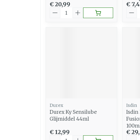
€ 20,99
€ 7,
Aantal
Aant
Durex
Isdin
Durex Ky Sensilube
Isdin
Glijmiddel 44ml
Fusio
100m
€ 12,99
€ 29
Aantal
Aant