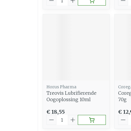
Horus Pharma
Coreg
Treovis Lubrifierende
Coreg
Oogoplossing 10ml
70g
€ 18,55
€ 12
Aantal
Aant