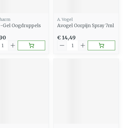
pharm
A. Vogel
-Gel Oogdruppels
A.vogel Oorpijn Spray 7ml
,90
€ 14,49
al
Aantal