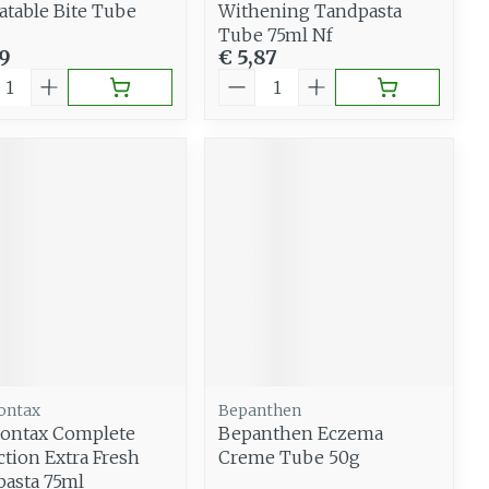
table Bite Tube
Withening Tandpasta
Tube 75ml Nf
99
€ 5,87
al
Aantal
ontax
Bepanthen
ontax Complete
Bepanthen Eczema
ction Extra Fresh
Creme Tube 50g
asta 75ml