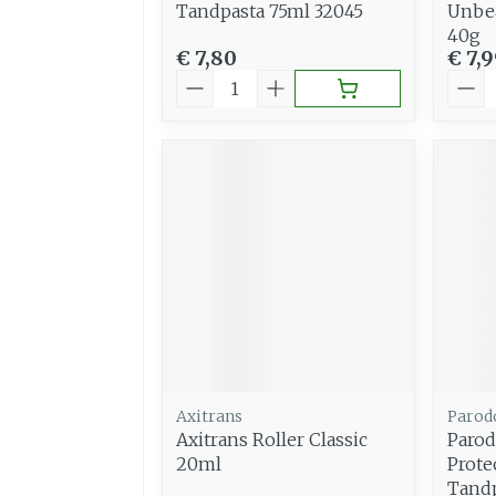
Tandpasta 75ml 32045
Unbea
40g
€ 7,80
€ 7,
Aantal
Aant
Axitrans
Parod
Axitrans Roller Classic
Parod
20ml
Prote
Tandp