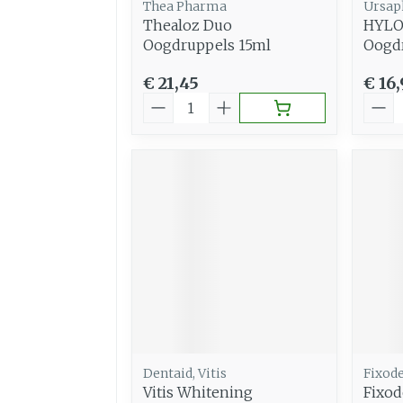
Thea Pharma
Ursa
Thealoz Duo
HYL
Oogdruppels 15ml
Oogd
€ 21,45
€ 16
Aantal
Aant
Dentaid, Vitis
Fixod
Vitis Whitening
Fixod