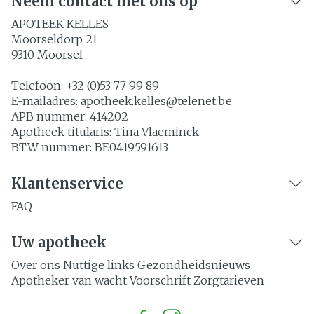
Neem contact met ons op
APOTEEK KELLES
Moorseldorp 21
9310
Moorsel
Telefoon:
+32 (0)53 77 99 89
E-mailadres:
apotheek.kelles@
telenet.be
APB nummer:
414202
Apotheek titularis:
Tina Vlaeminck
BTW nummer:
BE0419591613
Klantenservice
FAQ
Uw apotheek
Over ons
Nuttige links
Gezondheidsnieuws
Apotheker van wacht
Voorschrift
Zorgtarieven